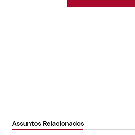
Autoria:
Paróquia Santo A
Sínodo:
Sudeste
Paróquia: Paróquia Santo 
Instância:
Local (Paróquia 
Tipo de Post:
Texto
Assuntos Relacionados