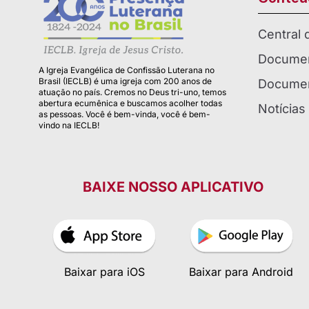
Central
Documen
A Igreja Evangélica de Confissão Luterana no
Brasil (IECLB) é uma igreja com 200 anos de
Documen
atuação no país. Cremos no Deus tri-uno, temos
abertura ecumênica e buscamos acolher todas
Notícias
as pessoas. Você é bem-vinda, você é bem-
vindo na IECLB!
BAIXE NOSSO APLICATIVO
Baixar para iOS
Baixar para Android