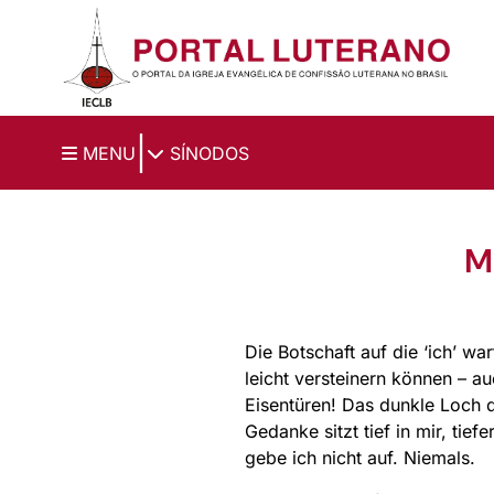
Ir para o conteúdo principal
|
MENU
SÍNODOS
M
Die Botschaft auf die ‘ich’ wa
leicht versteinern können – 
Eisentüren! Das dunkle Loch d
Gedanke sitzt tief in mir, tie
gebe ich nicht auf. Niemals.