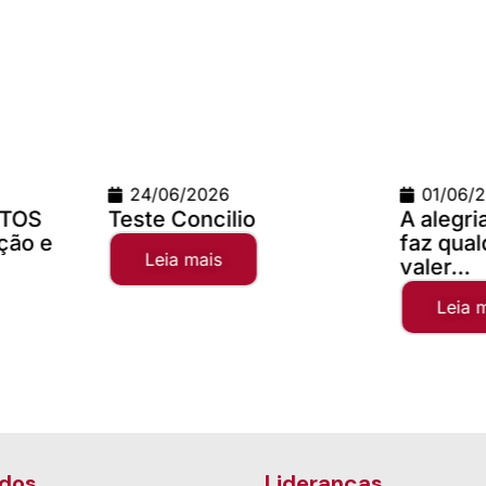
01/06/2026
02/04
A alegria da comunhão
Campan
faz qualquer distância
2025
valer...
Leia
Leia mais
dos
Lideranças