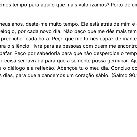
emos tempo para aquilo que mais valorizamos? Perto de um 
eus anos, deste-me muito tempo. Ele está atrás de mim e
relógio, por cada novo dia. Não peço que me dês mais te
 preencher cada hora. Peço que me tornes capaz de manter
ara o silêncio, livre para as pessoas com quem me encont
bafar. Peço por sabedoria para que não desperdice o temp
precisa ser lavrada para que a semente possa germinar. A
a o diálogo e a reflexão. Abençoa tu o meu dia. Concluo c
s dias, para que alcancemos um coração sábio. (Salmo 90.