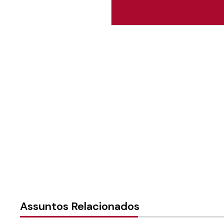
Autoria:
Ervin Barg
Sínodo:
Uruguai
Instância:
Sinodal
Tipo de Post:
Texto
Assuntos Relacionados