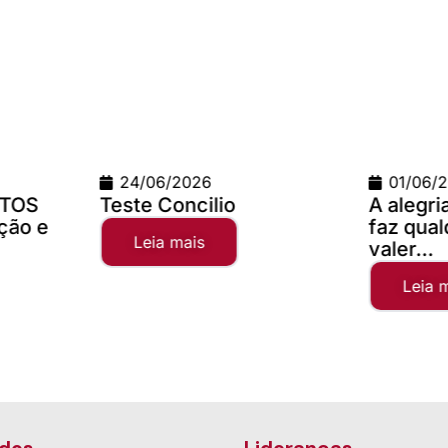
01/06/2026
02/04
A alegria da comunhão
Campan
faz qualquer distância
2025
valer...
Leia
Leia mais