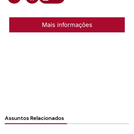
Mais informações
Autoria:
Murilo Pinto Pereira
Paróquia:
Instância:
Nacional
Tipo de Post:
Notícias
Assuntos Relacionados