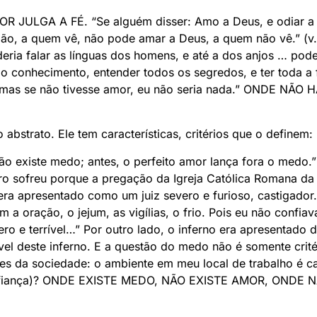
R JULGA A FÉ. “Se alguém disser: Amo a Deus, e odiar a s
mão, a quem vê, não pode amar a Deus, a quem não vê.” (
eria falar as línguas dos homens, e até a dos anjos … pod
 conhecimento, entender todos os segredos, e ter toda a f
 mas se não tivesse amor, eu não seria nada.” ONDE NÃO
 abstrato. Ele tem características, critérios que o definem:
não existe medo; antes, o perfeito amor lança fora o medo.”
ro sofreu porque a pregação da Igreja Católica Romana da
ra apresentado como um juiz severo e furioso, castigador.
m a oração, o jejum, as vigílias, o frio. Pois eu não confia
ro e terrível…” Por outro lado, o inferno era apresentado 
el deste inferno. E a questão do medo não é somente crité
res da sociedade: o ambiente em meu local de trabalho é 
confiança)? ONDE EXISTE MEDO, NÃO EXISTE AMOR, ONDE