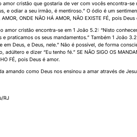
o amor cristão que gostaria de ver com vocês encontra-se 
, e odiar a seu irmão, é mentiroso.” O ódio é um sentimen
 AMOR, ONDE NÃO HÁ AMOR, NÃO EXISTE FÉ, pois Deus 
ca do amor cristão encontra-se em 1 João 5.2: “Nisto conhe
e praticamos os seus mandamentos.” Também 1 João 3.24
m Deus, e Deus, nele.” Não é possível, de forma conscien
oso, adúltero e dizer “Eu tenho fé.” SE NÃO SIGO OS M
O FÉ, pois Deus é amor.
da amando como Deus nos ensinou a amar através de Jesu
s/RJ