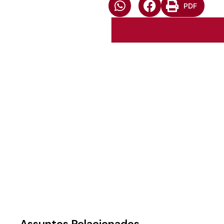
PDF
Autoria:
Sínodo Sudeste
Sínodo:
Sudeste
Instância:
Sinodal
Tipo de Post:
Texto
Assuntos Relacionados