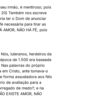
eu irmão, é mentiroso; pois
v. 20) Também nos escreve
eria ter o Dom de anunciar
é necessária para tirar as
 HÁ AMOR, NÃO HÁ FÉ, pois
 Nós, luteranos, herdeiros da
 época de 1.500 era baseada
 Nas palavras do próprio
va em Cristo, ante tomava-o
de forma assustadora aos féis
rio de avaliação para a
carregado de medo?; e na
 NÃO EXISTE AMOR, NÃO