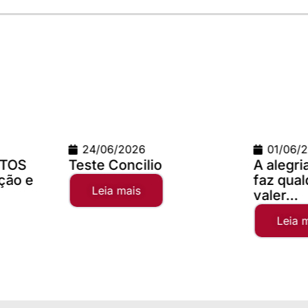
01/06/2026
02/04/
A alegria da comunhão
Campanh
faz qualquer distância
2025
valer...
Leia 
Leia mais