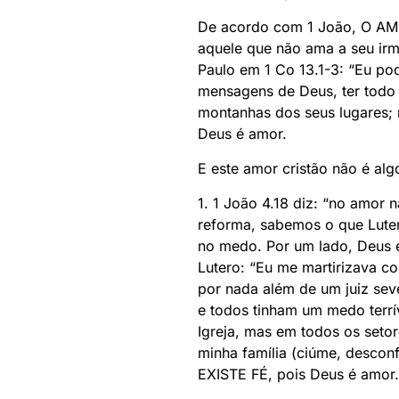
De acordo com 1 João, O AMO
aquele que não ama a seu ir
Paulo em 1 Co 13.1-3: “Eu pod
mensagens de Deus, ter todo o
montanhas dos seus lugares;
Deus é amor.
E este amor cristão não é algo
1. 1 João 4.18 diz: “no amor 
reforma, sabemos o que Lute
no medo. Por um lado, Deus e
Lutero: “Eu me martirizava co
por nada além de um juiz seve
e todos tinham um medo terrív
Igreja, mas em todos os seto
minha família (ciúme, des
EXISTE FÉ, pois Deus é amor.