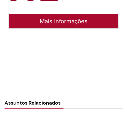
Mais informações
Autoria:
Werner Kiefer
Instância:
Nacional
Tipo de Post:
Texto
Assuntos Relacionados