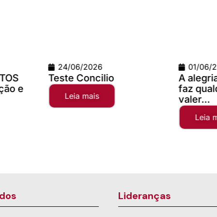
2026
01/06/2026
ncilio
A alegria da comunhão
faz qualquer distância
ais
valer...
Leia mais
dos
Lideranças