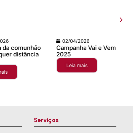
02/04/2026
09/03/2026
Campanha Vai e Vem
Teste com image
2025
x 900
Leia mais
Leia mais
Serviços