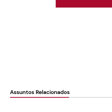
Autoria:
NULL
Instância:
Nacional
Tipo de Post:
Menus
Assuntos Relacionados