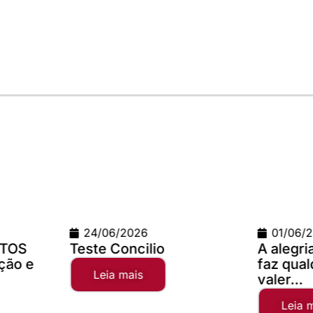
01/06/2026
0
io
A alegria da comunhão
Cam
faz qualquer distância
20
valer...
Leia mais