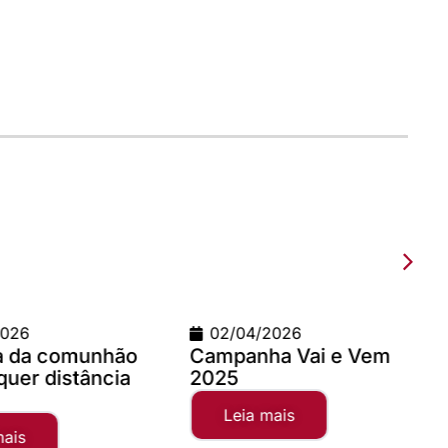
2/04/2026
09/03/2026
panha Vai e Vem
Teste com imagem 12
25
x 900
Leia mais
Leia mais