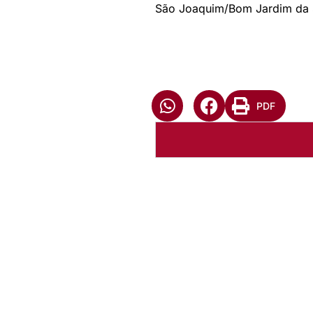
São Joaquim/Bom Jardim da 
PDF
Autoria:
NULL
Instância:
Nacional
Tipo de Post:
Menu-Interno