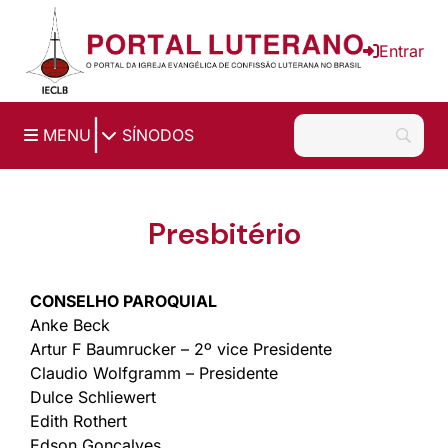
Ir para o conteúdo principal
Entrar
|
MENU
SÍNODOS
Presbitério
CONSELHO PAROQUIAL
Anke Beck
Artur F Baumrucker – 2º vice Presidente
Claudio Wolfgramm – Presidente
Dulce Schliewert
Edith Rothert
Edson Gonçalves