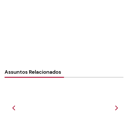
Autoria:
NULL
Instância:
Nacional
Tipo de Post:
Menu-Interno
Assuntos Relacionados