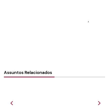
Sínodo:
Vale do Itajaí
Paróquia: Paróquia Bom Pastor – Fidélis
Instância:
Local (Paróquia e Comunidade)
,
Paróquia
Tipo de Post:
Notícias
Assuntos Relacionados