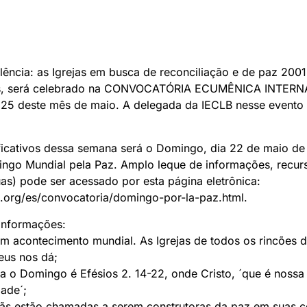
lência: as Igrejas em busca de reconciliação e de paz 2001
ejas, será celebrado na CONVOCATÓRIA ECUMÊNICA INTER
e 25 deste mês de maio. A delegada da IECLB nesse event
cativos dessa semana será o Domingo, dia 22 de maio de 
ingo Mundial pela Paz. Amplo leque de informações, recurso
as) pode ser acessado por esta página eletrônica:
a.org/es/convocatoria/domingo-por-la-paz.html.
informações:
m acontecimento mundial. As Igrejas de todos os rincões
eus nos dá;
ra o Domingo é Efésios 2. 14-22, onde Cristo, ´que é nossa
ade´;
istãs estão chamadas a serem construtoras da paz em suas 