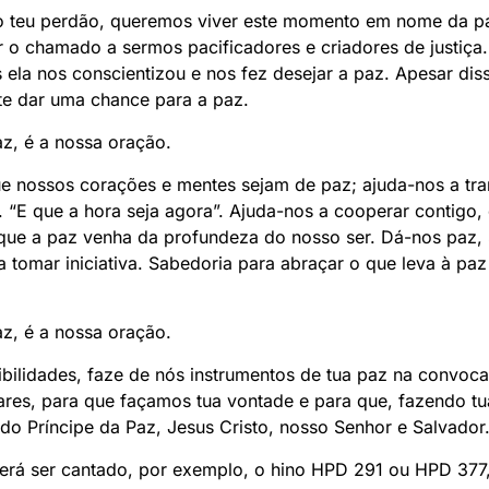
o teu perdão, queremos viver este momento em nome da p
 o chamado a sermos pacificadores e criadores de justiç
s ela nos conscientizou e nos fez desejar a paz. Apesar d
te dar uma chance para a paz.
z, é a nossa oração.
que nossos corações e mentes sejam de paz; ajuda-nos a tr
. “E que a hora seja agora”. Ajuda-nos a cooperar contigo
ue a paz venha da profundeza do nosso ser. Dá-nos paz, 
 tomar iniciativa. Sabedoria para abraçar o que leva à paz
z, é a nossa oração.
bilidades, faze de nós instrumentos de tua paz na convoc
ares, para que façamos tua vontade e para que, fazendo 
o Príncipe da Paz, Jesus Cristo, nosso Senhor e Salvado
erá ser cantado, por exemplo, o hino HPD 291 ou HPD 377, 