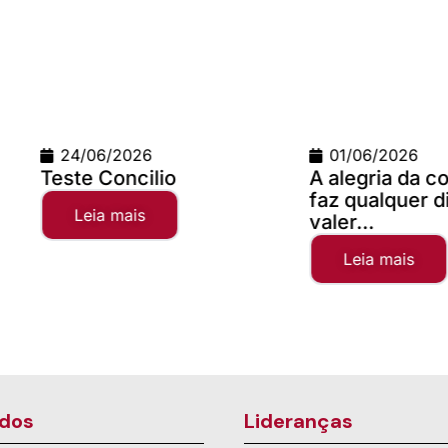
01/06/2026
02/04/
A alegria da comunhão
Campanh
faz qualquer distância
2025
valer...
Leia 
Leia mais
dos
Lideranças