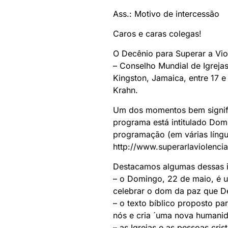
Ass.: Motivo de intercessão
Caros e caras colegas!
O Decênio para Superar a Vio
– Conselho Mundial de Igr
Kingston, Jamaica, entre 17 
Krahn.
Um dos momentos bem signifi
programa está intitulado Dom
programação (em várias língu
http://www.superarlaviolenci
Destacamos algumas dessas 
– o Domingo, 22 de maio, é u
celebrar o dom da paz que D
– o texto bíblico proposto pa
nós e cria ´uma nova humanid
– as Igrejas e as pessoas cr