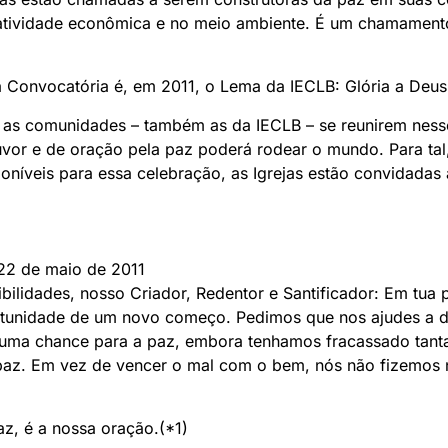
atividade econômica e no meio ambiente. É um chamament
onvocatória é, em 2011, o Lema da IECLB: Glória a Deus 
e as comunidades – também as da IECLB – se reunirem nes
uvor e de oração pela paz poderá rodear o mundo. Para tal
sponíveis para essa celebração, as Igrejas estão convidada
22 de maio de 2011
bilidades, nosso Criador, Redentor e Santificador: Em tua 
ortunidade de um novo começo. Pedimos que nos ajudes a 
ma chance para a paz, embora tenhamos fracassado tant
de paz. Em vez de vencer o mal com o bem, nós não fizemos
z, é a nossa oração.(*1)