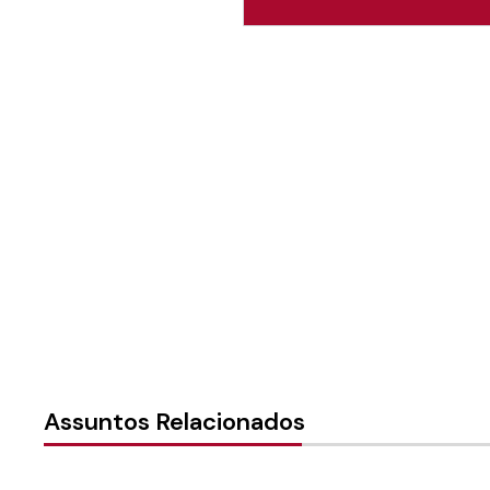
Autoria:
Murilo Pinto Pereir
Paróquia:
Instância:
Nacional
Tipo de Post:
Notícias
Assuntos Relacionados