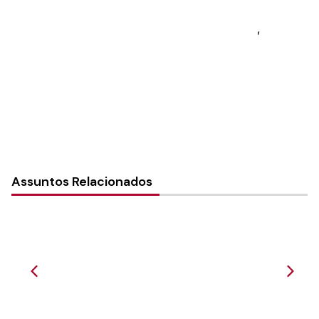
Paróquia: Paróquia Leste – São Paulo
Instância:
Local (Paróquia e Comunidade)
,
Paróquia
Tipo de Post:
Notícias
Assuntos Relacionados