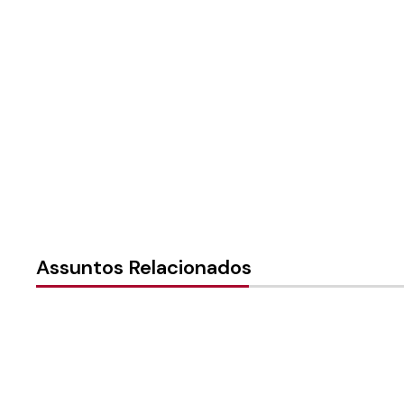
Instância:
Nacional
Tipo de Post:
Texto
Categorias:
Concílio da Igr
Assuntos Relacionados