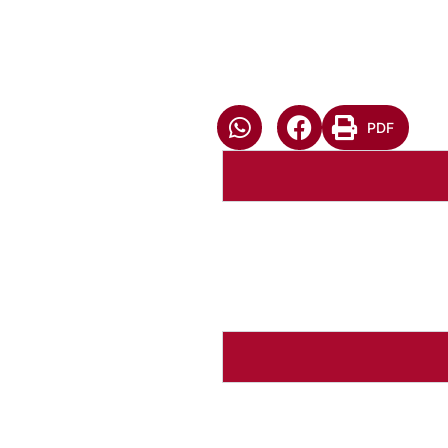
PDF
Relatório da Presidênci
Baixar arquivo
Abrir Arq
Autoria:
Huberto Kirchheim