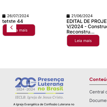
21/06/2024
24/06/2026
EDITAL DE PROJETOS
Teste Concilio
V/2024 - Construção e
Leia mais
Reconstru...
Leia mais
Conteú
Central
Documen
A Igreja Evangélica de Confissão Luterana no