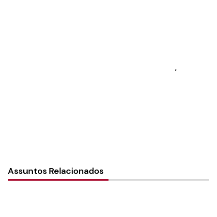
Autoria:
Murilo Pinto Pereira
Sínodo:
Sudeste
Paróquia: Paróquia Evangélica Luterana no
Rio de Janeiro – Martin Luther
Instância:
Local (Paróquia e Comunidade)
,
Paróquia
Tipo de Post:
Notícias
Assuntos Relacionados