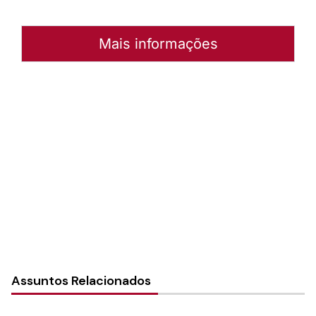
Mais informações
Autoria:
Murilo Pinto Pereira
Sínodo:
Sudeste
Paróquia:
Instância:
Sinodal
Tipo de Post:
Notícias
Assuntos Relacionados