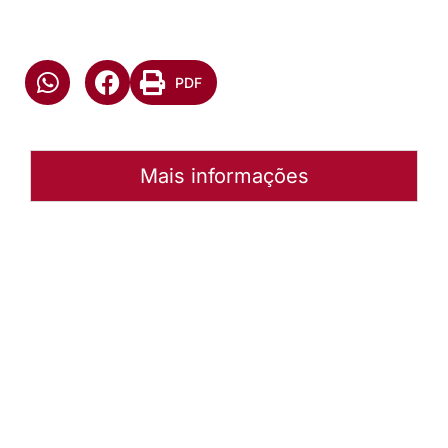
PDF
Mais informações
Autoria:
Murilo Pinto Pereira
Paróquia:
Instância:
Nacional
Tipo de Post:
Notícias
Categorias:
Concílio da Igreja