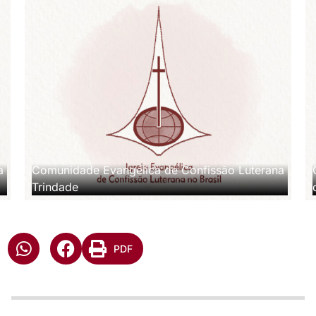
a
Comunidade Evangélica de Confissão Luterana
Trindade
PDF