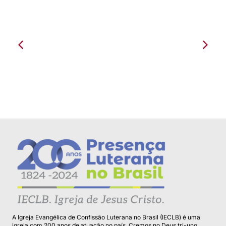
Comunidade Evangélica Santo André. 100
Anos. Augus...
A Igreja Evangélica de Confissão Luterana no Brasil (IECLB) é uma
igreja com 200 anos de atuação no país. Cremos no Deus tri-uno,