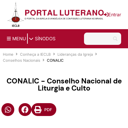
Ir para o conteúdo principal
Entrar
|
MENU
SÍNODOS
Home
Conheça a IECLB
Lideranças da Igreja
Conselhos Nacionais
CONALIC
CONALIC - Conselho Nacional de
Liturgia e Culto
PDF